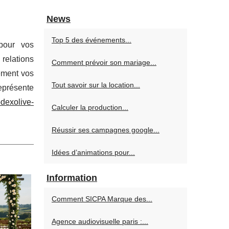
News
Top 5 des événements...
 pour vos
 relations
Comment prévoir son mariage...
ement vos
Tout savoir sur la location...
représente
dexolive-
Calculer la production...
Réussir ses campagnes google...
Idées d’animations pour...
Information
Comment SICPA Marque des...
Agence audiovisuelle paris :...