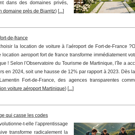
nt dans des domaines privés,
n domaine près de Biarritz
) [
...
]
fort-de-france
hoisir la location de voiture à l'aéroport de Fort-de-France ?
e location aeroport fort de france transforme immédiatement vot
ue ! Selon l'Observatoire du Tourisme de Martinique, l'île a acc
urs en 2024, soit une hausse de 12% par rapport à 2023. Dès la
t Lamentin Fort-de-France, des agences transparentes com
ion voiture aéroport Martinique
) [
...
]
ge qui casse les codes
volutionne-t-elle l'apprentissage
ive transforme radicalement la