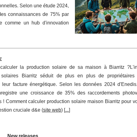
ionnelles. Selon une étude 2024,
on des connaissances de 75% par
ose comme un hub d'innovation
z
lculer la production solaire de sa maison à Biarritz ?L'ins
solaires Biarritz séduit de plus en plus de propriétaires
r leur facture énergétique. Selon les données 2024 d'Enedis
registre une croissance de 35% des raccordements photov
ls ! Comment calculer production solaire maison Biarritz pour vo
estion cruciale d&e (
site web
) [
...
]
New releases