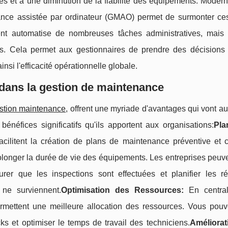
vés et à une diminution de la fiabilité des équipements. Modern
ance assistée par ordinateur (GMAO) permet de surmonter ces
 automatise de nombreuses tâches administratives, mais e
ns. Cela permet aux gestionnaires de prendre des décisions 
si l'efficacité opérationnelle globale.
dans la gestion de maintenance
stion maintenance
, offrent une myriade d'avantages qui vont a
néfices significatifs qu'ils apportent aux organisations:
Pla
ilitent la création de plans de maintenance préventive et co
rolonger la durée de vie des équipements. Les entreprises peuve
rer que les inspections sont effectuées et planifier les ré
ne surviennent.
Optimisation des Ressources:
En central
ermettent une meilleure allocation des ressources. Vous pouv
cks et optimiser le temps de travail des techniciens.
Améliorat