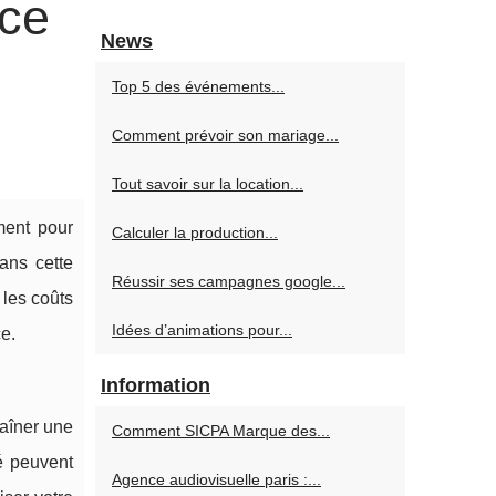
âce
News
Top 5 des événements...
Comment prévoir son mariage...
Tout savoir sur la location...
ment pour
Calculer la production...
ans cette
Réussir ses campagnes google...
 les coûts
Idées d’animations pour...
e.
Information
raîner une
Comment SICPA Marque des...
té peuvent
Agence audiovisuelle paris :...