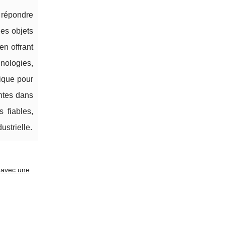
 répondre
des objets
en offrant
nologies,
gique pour
antes dans
 fiables,
strielle.
 avec une