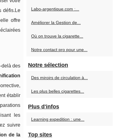
iser votre
Labo-argentique.com :...
 défis.Le
lle offre
Améliorer la Gestion de...
éclairées
Où on trouve la cigarette...
Notre contact pro pour une...
Notre sélection
u-delà des
nification
Des miroirs de circulation à...
rrective,
Les plus belles cigarettes...
nt établir
parations
Plus d'infos
isant les
Learning expedition : une...
ez suivre
Top sites
ion de la