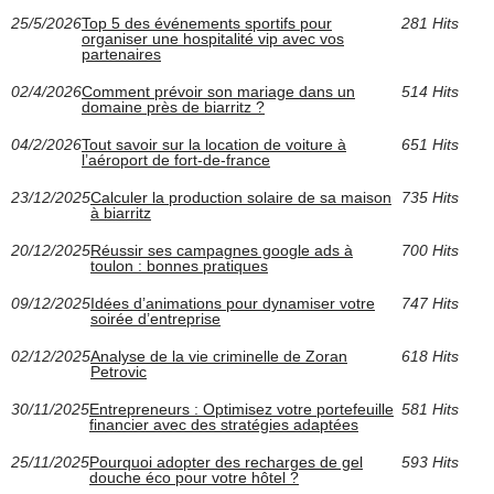
25/5/2026
Top 5 des événements sportifs pour
281 Hits
organiser une hospitalité vip avec vos
partenaires
02/4/2026
Comment prévoir son mariage dans un
514 Hits
domaine près de biarritz ?
04/2/2026
Tout savoir sur la location de voiture à
651 Hits
l’aéroport de fort-de-france
23/12/2025
Calculer la production solaire de sa maison
735 Hits
à biarritz
20/12/2025
Réussir ses campagnes google ads à
700 Hits
toulon : bonnes pratiques
09/12/2025
Idées d’animations pour dynamiser votre
747 Hits
soirée d’entreprise
02/12/2025
Analyse de la vie criminelle de Zoran
618 Hits
Petrovic
30/11/2025
Entrepreneurs : Optimisez votre portefeuille
581 Hits
financier avec des stratégies adaptées
25/11/2025
Pourquoi adopter des recharges de gel
593 Hits
douche éco pour votre hôtel ?