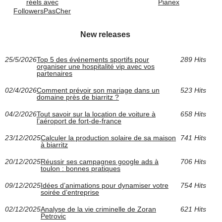
réels avec
Pianex
FollowersPasCher
New releases
25/5/2026
Top 5 des événements sportifs pour
289 Hits
organiser une hospitalité vip avec vos
partenaires
02/4/2026
Comment prévoir son mariage dans un
523 Hits
domaine près de biarritz ?
04/2/2026
Tout savoir sur la location de voiture à
658 Hits
l’aéroport de fort-de-france
23/12/2025
Calculer la production solaire de sa maison
741 Hits
à biarritz
20/12/2025
Réussir ses campagnes google ads à
706 Hits
toulon : bonnes pratiques
09/12/2025
Idées d’animations pour dynamiser votre
754 Hits
soirée d’entreprise
02/12/2025
Analyse de la vie criminelle de Zoran
621 Hits
Petrovic