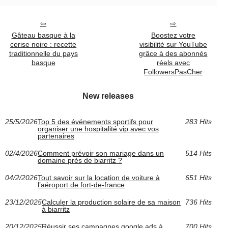
Gâteau basque à la
Boostez votre
cerise noire : recette
visibilité sur YouTube
traditionnelle du pays
grâce à des abonnés
basque
réels avec
FollowersPasCher
New releases
25/5/2026
Top 5 des événements sportifs pour
283 Hits
organiser une hospitalité vip avec vos
partenaires
02/4/2026
Comment prévoir son mariage dans un
514 Hits
domaine près de biarritz ?
04/2/2026
Tout savoir sur la location de voiture à
651 Hits
l’aéroport de fort-de-france
23/12/2025
Calculer la production solaire de sa maison
736 Hits
à biarritz
20/12/2025
Réussir ses campagnes google ads à
700 Hits