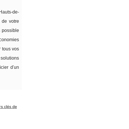
 Hauts-de-
 de votre
 possible
 économies
r tous vos
solutions
cier d'un
s clés de