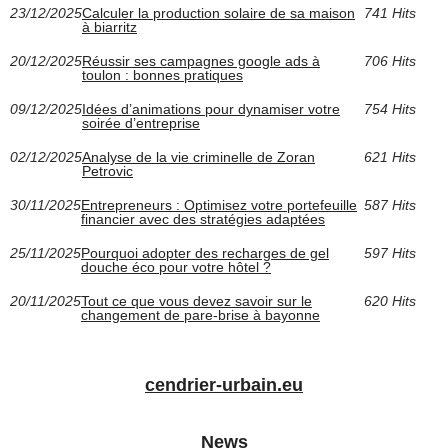
23/12/2025
Calculer la production solaire de sa maison
741 Hits
à biarritz
20/12/2025
Réussir ses campagnes google ads à
706 Hits
toulon : bonnes pratiques
09/12/2025
Idées d’animations pour dynamiser votre
754 Hits
soirée d’entreprise
02/12/2025
Analyse de la vie criminelle de Zoran
621 Hits
Petrovic
30/11/2025
Entrepreneurs : Optimisez votre portefeuille
587 Hits
financier avec des stratégies adaptées
25/11/2025
Pourquoi adopter des recharges de gel
597 Hits
douche éco pour votre hôtel ?
20/11/2025
Tout ce que vous devez savoir sur le
620 Hits
changement de pare-brise à bayonne
cendrier-urbain.eu
News